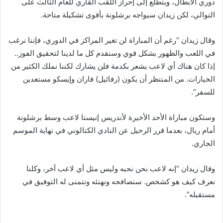
دوري الأبطال، ويتطلع إلى إحراز اللقب القاري للعام الثالث على
التوالي، لكن زيدان سيواجه برشلونة بأقوى تشكيلة متاحة.
وقال زيدان “رغم أن المباراة لن تغير المراكز في الدوري، فإننا نرغب
في اللعب والظهور بشكل قوي وسنقدم كل ما لدينا لتحقيق الفوز..
إذا كان هناك أي لاعب يشعر بكدمة فلن يشارك لكننا نملك الكثير من
الخيارات. من المنتظر أن يكون (رفائيل) فاران وإيسكو مستعدين
للسفر”.
وستكون مباراة الأحد الأخيرة لأندريس إنيستا لاعب وسط برشلونة
أمام ريال، بعدما قرر الرحيل عن النادي الكتالوني في نهاية الموسم
الجاري.
وقال زيدان “إنه لاعب نحن نحبه وليس مثل أي لاعب آخر، وكلنا
نعرف كيف هو كشخص. سنصافحه ونهنئه ونتمنى له التوفيق في
مستقبله”.