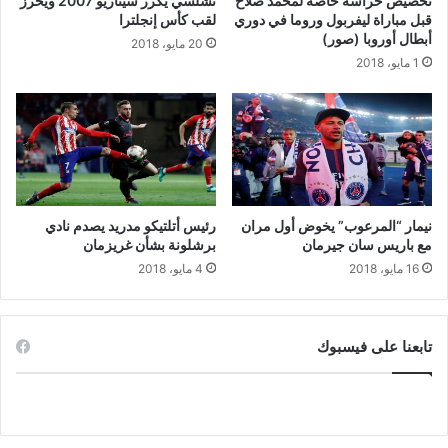
تخصيص حراسة خاصة لمحمد صلاح
تشلسي يكرر سيناريو 2007 ويحرز
قبل مباراة ليفربول وروما في دوري
لقب كأس إنجلترا
أبطال أوروبا (صور)
20 مايو، 2018
1 مايو، 2018
نيمار “المرعوب” يخوض أول مران
رئيس أتلتيكو مدريد يصدم نادي
مع باريس سان جيرمان
برشلونة بشأن غريزمان
16 مايو، 2018
4 مايو، 2018
تابعنا على فيسبوك