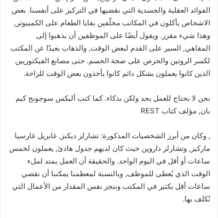
الفوائد العقلية والجسدية التي نقضيها في التركيز على أنفسنا. بعض
الاشخاص يأكلون في المكاتب مخلّفين بقايا الطعام على الكمبيوتر,
وهذا شيء مقزز. ويقول أيضًا على الموظفين أن يذهبوا إلى
المقاهي, السير على القدم لبعض الوقت, والذهاب بعيدًا عن المكتب
لكسر الروتين والحرص على صحة الجسم. حتى مصانع الفيكتوريين
الذين كانوا يعملون بشكل دائم كانوا يأخذون بعض الوقت للراحة.
نحن لا نحتاج للعمل بجد ولكن بذكاء. كما كتب أليكس سوجونج كيم
بان, مؤلف كتاب REST
, وكان من أبرز الشخصيات المذكورة: تشارلز ديكنز, غابريل غارسيا
ماركيز, وتشارلز داروين حيث كان لديهم جدول هادئ, يعملون لخمس
ساعات أو أقل في اليوم الواحد. والحقيقة أن العمل يمتد لملء
الوقت الذي يُعطى للموظف, وبالنسبة لمعظمنا يمكننا أن نقضي
ساعات أقل بكثير في المكتب وننجز نفس المقدار من الأعمال التي
نُكلف بها.