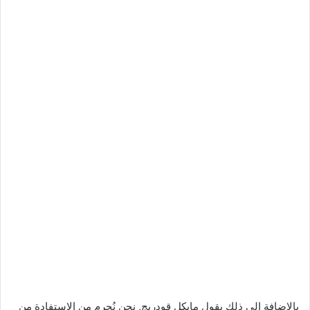
بالإضافة الى ذلك يقول مايكل قودريج, نحن نُحرم من الاستفادة من