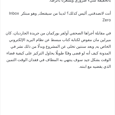
بالحقيقة شيء ضروري ويشعرنا بالرضا.
أنت لاتصدقني, أليس كذلك؟ لدينا من سيقنعك, وهو مبتكر Inbox
Zero
في مقابلة أجراها الصحفي أولفر بوركمان من جريدة الجارديان، كان
ميرلين مان مفوض لكتابة كتاب مبسط عن نظام البريد الإلكتروني
الخاص به, وبعد سنتين تخلى عن المشروع وبدلًا من ذلك نشر في
المدونة كيف أنه لو قضى وقتًا طويلًا يحاول التركيز على كيفية قضاء
الوقت بشكل جيد سوف ينتهي به المطاف في فقدان الوقت الثمين
الذي يقضيه مع ابنته.