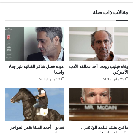
مقالات ذات صلة
وفاة فيليب روث.. أحد عمالقة الأدب
عودة فضل شاكر الغنائية تثير جدلا
الأميركي
واسعا
23 مايو، 2018
10 مايو، 2018
ماكين يختتم فيلمه الوثائقي..
فيديو .. أحمد السقا يقفز الحواجز
بـ”رسالة صادمة”
بحصانه