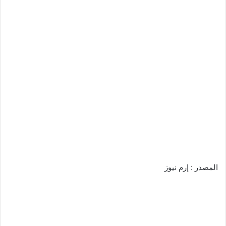
المصدر : إرم نيوز