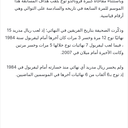
وباستثناء مفاجأة كبيرة فرونالدو توج بلقب هداف المسابقة هذا
الموسم للمرة السابعة في تاريخه والسادسة على التوالي وهي
أرقام قياسية.
وذكّرت الصحيفة بتاريخ الفريقين في النهائي؛ إذ لعب ريال مدريد 15
نهائيًا توج 12 مرة وخسر 3 مرات كان آخرها أمام ليفربول سنة 1984
، فيما لعب ليفربول 7 نهائيات توج خلالها 5 مرات وخسر مرتين
وكانت الأخيرة أمام ميلان في 2007.
ولم يخسر ريال مدريد أي نهائي منذ خسارته أمام ليفربول في 1984
إذ توج بـ6 ألقاب من 6 نهائيات آخرها في الموسمين الماضيين.