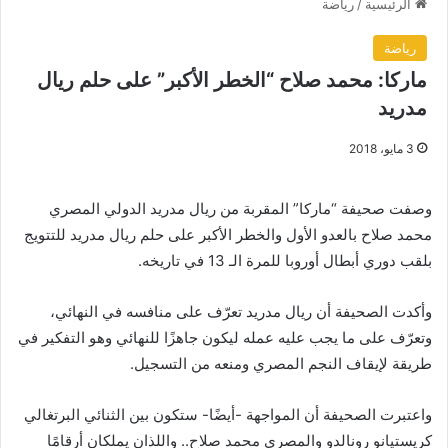
الرئيسية
/
رياضة
رياضة
ماركا: محمد صلاح “الخطر الأكبر” على حلم ريال
مدريد
3 مايو، 2018
وصفت صحيفة “ماركا” المقربة من ريال مدريد الدولي المصري
محمد صلاح بالعدو الأول والخطر الأكبر على حلم ريال مدريد للتتويج
بلقب دوري أبطال أوروبا للمرة الـ 13 في تاريخه.
وأكدت الصحيفة أن ريال مدريد تعرّف على منافسه في النهائي،
وتعرّف على ما يجب عليه عمله ليكون جاهزًا للنهائي وهو التفكير في
طريقة لإيقاف النجم المصري ومنعه من التسجيل.
واعتبرت الصحيفة أن المواجهة -أيضًا- ستكون بين الثنائي البرتغالي
كريستيانو رونالدو والمصري محمد صلاح.. واللذان يملكان أرقامًا