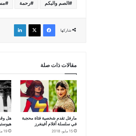
الصم والبكم
رحمة
مس
فيسبوك
X
لينكدإن
شاركها
مقالات ذات صلة
مارفل تقدم شخصية فتاة محجبة
هل وقع
في سلسلة أفلام أفينغرز
هيوستن
15 مايو، 2018
19 مايو، 2018