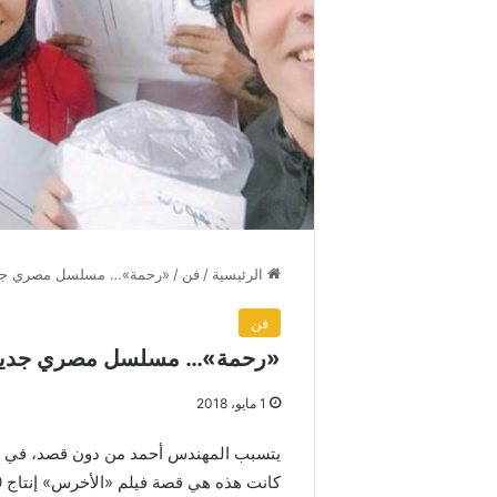
الرئيسية
/
فن
/
«رحمة»… مسلسل مصري جديد
فن
«رحمة»… مسلسل مصري جديد أ
1 مايو، 2018
يتسبب المهندس أحمد من دون قصد، في و