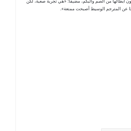
ون أبطالها من الصم والبكم، مضيفا: «هي تجربة صعبة، لكن
يئا عن المترجم الوسيط أصبحت ممتعة».