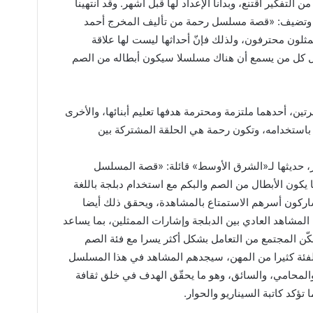
التفكير اقتنع، وبدأنا الإعداد لها قبل أشهر. وقد انتهينا
». وتضيف: «قصة مسلسل رحمة من تأليف المخرج أحمد
مثلون محترفون، ولذلك فإنّ أحداثها ليست لها علاقة
يل كل من يسمع أن هناك مسلسلا سيكون أبطاله من الصم
ن، أحدهما ملتزمة ومحترمة هدفها تعليم أبنائها، والأخرى
استخدامه، وتكون رحمة هي الحلقة المشتركة بين
ر، حديثها لـ«الشرق الأوسط» قائلة: «قصة المسلسل
 يكون الأبطال من الصم والبكم مع استخدام دبلجة باللغة
يشاركون أسرهم الاستمتاع بالمشاهدة، ويحقق ذلك أيضا
المشاهد العادي بين الدبلجة وإشارات الممثلين، بما يساعد
ّن المجتمع من التعامل بشكل أكثر يسرا مع فئة الصم
 الفئة كثيرا من المهن، سيجدهم المشاهد في هذا المسلسل
المحامي، والسائق، وهو ما يحقّق الهدف في خلق ثقافة
تؤكد كاتبة السيناريو والحوار.