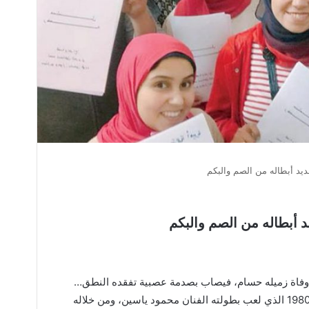
 أبطاله من الصم والبكم
بطاله من الصم والبكم
فاة زميله حسام، فيصاب بصدمة عصبية تفقده النطق…
كانت هذه هي قصة فيلم «الأخرس» إنتاج 1980 الذي لعب بطولته الفنان محمود ياسين، ومن خلاله