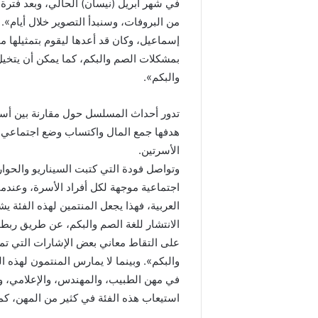
في شهر أبريل (نيسان) الحالي، وبعد فترة من 
من البروفات، وسنبدأ التصوير خلال أيام
إسماعيل، وكان قد أعدها ليقوم بتمثيلها م
بمشكلات الصم والبكم، كما يمكن أن يتخ
والبكم».
تدور أحداث المسلسل حول مقارنة بين أسرتي
هدفها جمع المال واكتساب وضع اجتماعي ب
الأسرتين.
وتواصل فودة التي كتبت السيناريو والحوا
اجتماعية موجهة لكل أفراد الأسرة، وعندما
العربية، فهذا يجعل المنتمين لهذه الفئة 
الانتشار للغة الصم والبكم، عن طريق ربط 
على التقاط معاني بعض الإشارات التي تمك
والبكم». وبينما لا يمارس المنتمون لهذه
في مهن الطبيب، والمهندس، والإعلامي، و
استيعاب هذه الفئة في كثير من المهن، كما 