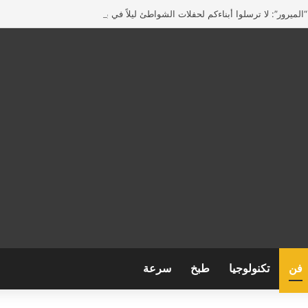
لميرور”: لا ترسلوا أبناءكم لحفلات الشواطئ ليلاً في بريطانيا
فن
تكنولوجيا
طبخ
سرعة