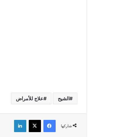
الشيح
علاج للأمراض
فيسبوك
X
لينكدإن
شاركها