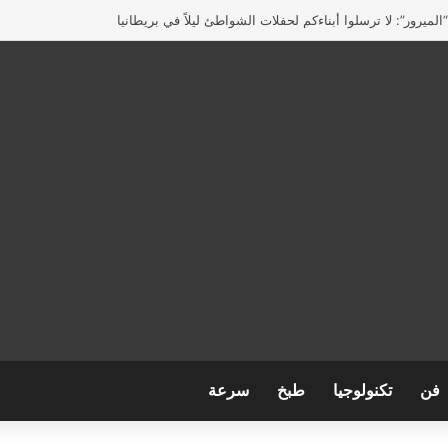
لميرور”: لا ترسلوا أبناءكم لحفلات الشواطئ ليلاً في بريطانيا
فن
تكنولوجيا
طبخ
سرعة