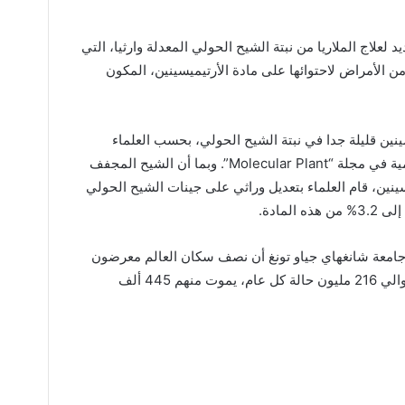
لعلاج الملاريا من نبتة الشيح الحولي المعدلة وارثيا، التي
ن الأمراض لاحتوائها على مادة الأرتيميسينين، المكون
نين قليلة جدا في نبتة الشيح الحولي، بحسب العلماء
الصينين الذين كتبوا ذلك في مقالتهم العلمية في مجلة “Molecular Plant”. وبما أن الشيح المجفف
إلى 1% من الأرتيميسينين، قام العلماء بتعديل وراثي على جينات الشيح الحولي
لمادة.
امعة شانغهاي جياو تونغ أن نصف سكان العالم معرضون
لخطر الإصابة بالملاريا حيث يتم تسجيل حوالي 216 مليون حالة كل عام، يموت منهم 445 ألف