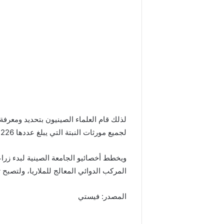
لذلك قام العلماء الصينيون بتحديد ومعرف
لجميع مورثات النبتة التي يبلغ عددها 63226، والمسؤولة عن ترميز البروتينات فيها.
ويخطط أخصائيو الجامعة الصينية لبدء زراع
المركب الدوائي المعالج للملاريا، ولتصبح ت
المصدر: فيستي