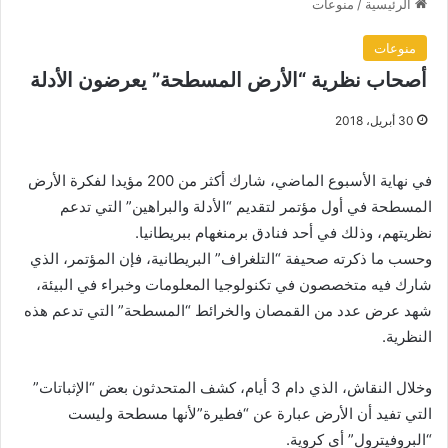
الرئيسية
/
منوعات
منوعات
أصحاب نظرية “الأرض المسطحة” يعرضون الأدلة
30 أبريل، 2018
في نهاية الأسبوع الماضي، شارك أكثر من 200 مؤيدا لفكرة الأرض
المسطحة في أول مؤتمر لتقديم “الأدلة والبراهين” التي تدعم
نظريتهم، وذلك في أحد فنادق برمنغهام ببريطانيا.
وحسب ما ذكرته صحيفة “التلغراف” البريطانية، فإن المؤتمر، الذي
شارك فيه متخصصون في تكنولوجيا المعلومات وخبراء في البيئة،
شهد عرض عدد من القمصان والخرائط “المسطحة” التي تدعم هذه
النظرية.
وخلال النقاش، الذي دام 3 أيام، كشف المتحدثون بعض “الإثباتات”
التي تفيد أن الأرض عبارة عن “فطيرة”لأنها مسطحة وليست
“البروفيترول” أي كروية.