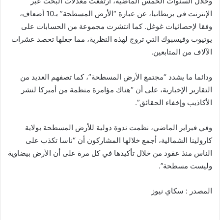
وخلال السنوات الخمس الماضية، ارتفعت معدلات البحث عبر
الإنترنت في بريطانيا، عن عبارة “الأرض المسطحة” بـ10 أضعاف،
وفقا لإحصائيات غوغل. كما انتشرت مجموعة من الحسابات على
يوتيوب وفيسبوك التي تروج لهذه النظرية، مما جعلها تحصد عشرات
الآلاف من المتابعين.
ودائما ما يشدد “مجتمع الأرض المسطحة”، كما تصفهم العديد من
التقارير الإخبارية، على أن “هناك مؤامرة منظمة من أميركا لنشر
الأكاذيب وإخفاء الحقائق”.
وفي فبراير الماضي، نظمت ندوة دولية للأرض المسطحة بولاية
كارولينا الشمالية، أجمع خلالها المشاركون أن “ناسا تكذب على
الناس منذ عقود من خلال تأكيدها في كل مرة على أن الأرض بيضاوية
وليست مسطحة”.
المصدر : سكاي نيوز