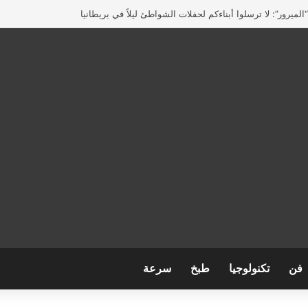
لميرور”: لا ترسلوا أبناءكم لحفلات الشواطئ ليلاً في بريطانيا
فن
تكنولوجيا
طبخ
سرعة