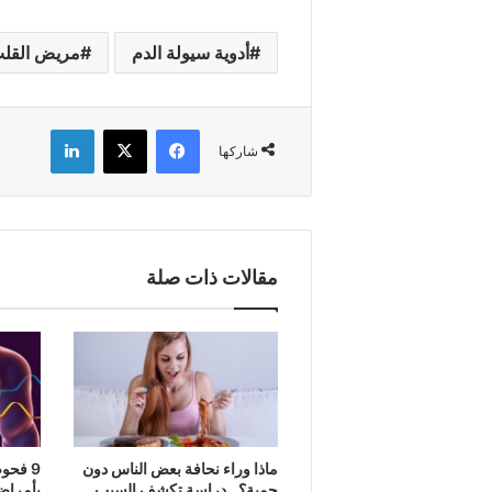
أدوية سيولة الدم
مريض القل
فيسبوك
X
لينكدإن
شاركها
مقالات ذات صلة
ماذا وراء نحافة بعض الناس دون
9 فحو
حمية؟.. دراسة تكشف السبب
بأمراض