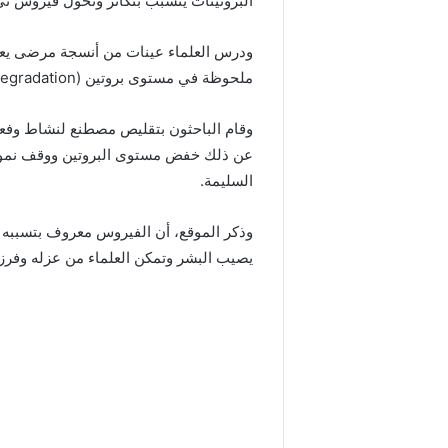
البروتينات يتسبب بتكاثر وتحوّل فيروس 
ودرس العلماء عينات من أنسجة مرضى يعان
ملحوظة في مستوى بروتين UFD1(Ubiquitin-fusion degradation).
وقام الباحثون بتقليص مصطنع لنشاط وفعال
عن ذلك خفض مستوى البروتين ووقف نمو ال
السليمة.
وذكر الموقع، أن الفيروس معروف بتسببه
يصيب البشر وتمكن العلماء من عزله وفرز