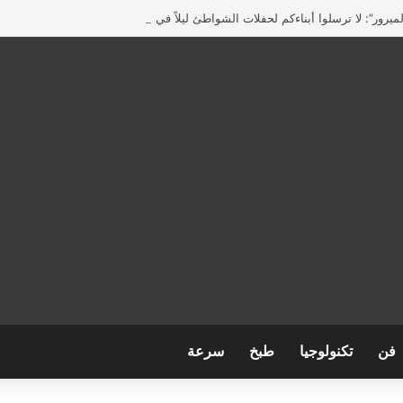
يرور”: لا ترسلوا أبناءكم لحفلات الشواطئ ليلاً في بريطانيا
فن
تكنولوجيا
طبخ
سرعة