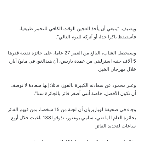
ويضيف: “ينبغي أن يأخذ العجين الوقت الكافي للتخمر طبيعيا،
فأستيقظ باكرا جدا، أو أتركه لليوم التالي”.
وسيحصل الشاب، البالغ من العمر 27 عاما، على جائزة نقدية قدرها
5 آلاف جنيه استرليني من عمدة باريس، آن هيدالغو، في مايو/ أيار،
خلال مهرجان الخبز.
وعبر محمود عن سعادته الكبيرة بالفوز، قائلا: إنها سعادة لا توصف
أن تكون الأفضل، خاصة أنني أصغر فائز بالجائزة سنا”.
وجاء في صحيفة لوباريزيان أن لجنة من 15 شخصا، بمن فيهم الفائز
بجائزة العام الماضي، سامي بوعتور، تذوقوا 138 باغيت خلال أربع
ساعات لتحديد الفائز.