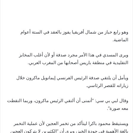
وهو رابع خباز من شمال أفريقيا يفوز بالعقد في الستة أعوام
الماضية.
ويرى المسدي في هذا الأمر مجرد صدفة أو لأن أغلب المخابز
التقليدية في منطقة باريس أصحابها من المغرب العربي.
ويأمل أن يلتقي صدفة الرئيس الفرنسي إيمانويل ماكرون خلال
زياراته للقصر الرئاسي.
وقال لبي بي سي: “أتمنى أن ألتقي الرئيس ماكرون، وربما التقطت
معه صورة”.
ويستيقظ محمود باكرا ليتأكد من تخمر العجين لأن عملية التخمر
بالغة الأهمية في جودة الخبز، ويرى أن “الكثيرين لا يتركون العجين