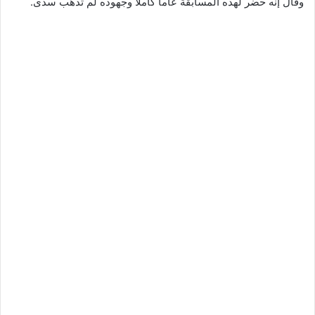
وقال إنه حضر لهذه المسابقة عاما كاملا وجهوده لم تذهب سدى.