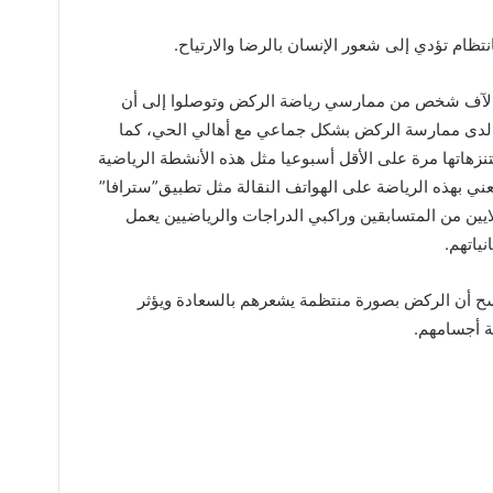
تظام تؤدي إلى شعور الإنسان بالرضا والارتياح.
جرى الباحثون مسحا استقصائيا على 8 الآف شخص من ممارسي رياضة الركض وتوصلوا إلى أن
 لدى ممارسة الركض بشكل جماعي مع أهالي الحي، كما
نزهاتها مرة على الأقل أسبوعيا مثل هذه الأنشطة الرياضية
ني بهذه الرياضة على الهواتف النقالة مثل تطبيق”سترافا”
ايين من المتسابقين وراكبي الدراجات والرياضيين يعمل
ياتهم.
 المسح أن الركض بصورة منتظمة يشعرهم بالسعادة ويؤثر
ة أجسامهم.