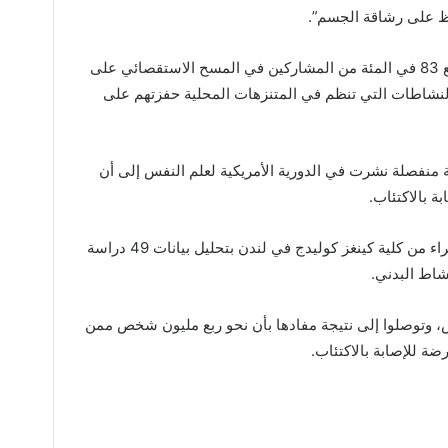
اظ على رشاقة الجسم”.
وكشفت الدراسة أن تطبيق “سترافا” شجع 83 في المئة من المشاركين في المسح الاستقصائي على
مئة منهم بأن النشاطات التي تنظم في المتنزهات المحلية حفزتهم على
منفصلة نشرت في الدورية الأمريكية لعلم النفس إلى أن
ة بالاكتئاب.
وقام فريق دولي من الباحثين من بينهم خبراء من كلية كينغز كوليدج في لندن بتحليل بيانات 49 دراسة
شاط البدني.
على بيانات 266 ألف شخص، وتوصلوا إلى نتيجة مفادها بأن نحو ربع مليون شخص ممن
ضة للإصابة بالاكتئاب.