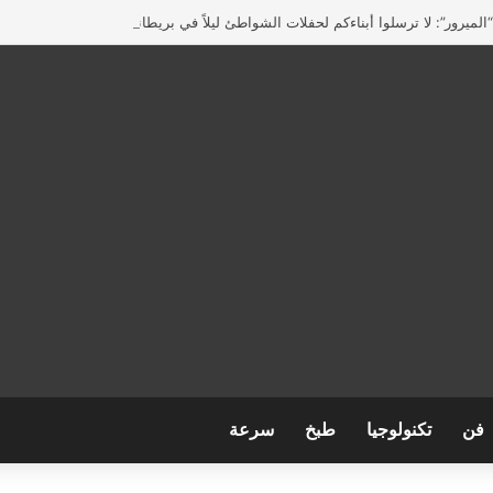
لميرور”: لا ترسلوا أبناءكم لحفلات الشواطئ ليلاً في بريطانيا
فن
تكنولوجيا
طبخ
سرعة