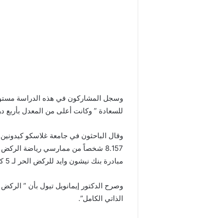
وسجل المشاركون في هذه الدراسة مستوي
للسعادة ” وكانت أعلى من المعدل بأربع د
وقال الباحثون في جامعة غلاسكو كيدونين 
8.157 شخصاً من ممارسي رياضة الر
مبادرة بنك نيشون وايد للركض الحر لـ 5 كيلومترات اسبوعياً وتطبيق “ستارفا”.
وصرح الدكتور إيمانويل تيول بأن ” الركض ي
الذاتي الكامل”.