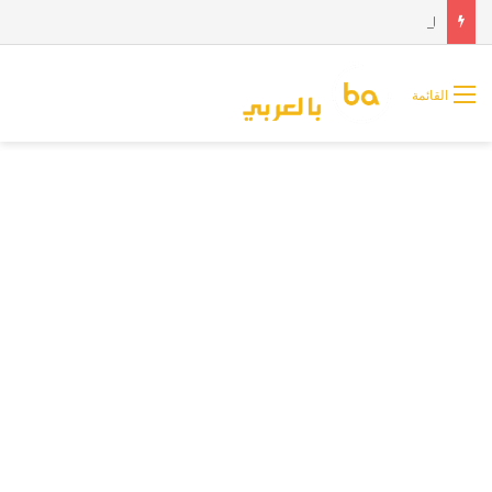
لماذا يرغب ريال مدريد في الانتظار حتى نهاية أغسطس قبل تقديم عرض لشراء مبابي؟
القائمة