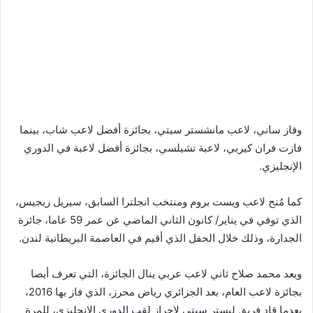
وفاز ساني، لاعب مانشستر سيتي، بجائزة أفضل لاعب شاب، بينما
فازت فران كيربي، لاعبة تشيلسي، بجائزة أفضل لاعبة في الدوري
الإنجليزي.
كما مُنح لاعب ويست بروم ومنتخب انجلترا السابق، سيريل ريجيس،
الذي توفي في يناير/ كانون الثاني الماضي عن عمر 59 عاما، جائزة
الجدارة، وذلك خلال الحفل الذي أقيم في العاصمة البريطانية لندن.
ويعد محمد صلاح ثاني لاعب عربي ينال الجائزة، التي تعرف أيصا
بجائزة لاعب العام، بعد الجزائري رياض محرز، الذي فاز بها 2016،
بعدما قاد فريق ليستر سيتي لإحراز لقب الدوري الإنجليزي، للمرة