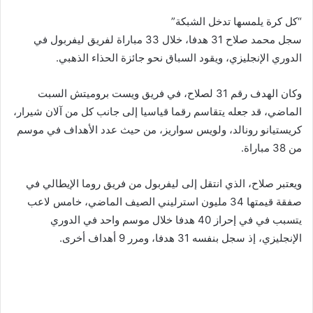
“كل كرة يلمسها تدخل الشبكة”
سجل محمد صلاح 31 هدفا، خلال 33 مباراة لفريق ليفربول في
الدوري الإنجليزي، ويقود السباق نحو جائزة الحذاء الذهبي.
وكان الهدف رقم 31 لصلاح، في فريق ويست بروميتش السبت
الماضي، قد جعله يتقاسم رقما قياسيا إلى جانب كل من آلان شيرار،
كريستيانو رونالد، ولويس سواريز، من حيث عدد الأهداف في موسم
من 38 مباراة.
ويعتبر صلاح، الذي انتقل إلى ليفربول من فريق روما الإيطالي في
صفقة قيمتها 34 مليون استرليني الصيف الماضي، خامس لاعب
يتسبب في في إحراز 40 هدفا خلال موسم واحد في الدوري
الإنجليزي، إذ سجل بنفسه 31 هدفا، ومرر 9 أهداف أخرى.