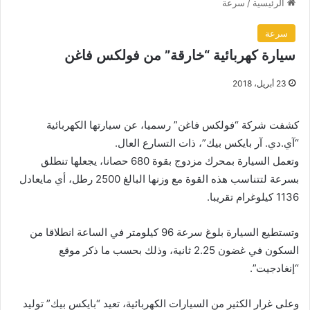
الرئيسية
/
سرعة
سرعة
سيارة كهربائية “خارقة” من فولكس فاغن
23 أبريل، 2018
كشفت شركة “فولكس فاغن” رسميا، عن سيارتها الكهربائية
“آي.دي. آر بايكس بيك”، ذات التسارع العال.
وتعمل السيارة بمحرك مزدوج بقوة 680 حصانا، يجعلها تنطلق
بسرعة لتتناسب هذه القوة مع وزنها البالغ 2500 رطل، أي مايعادل
1136 كيلوغرام تقريبا.
وتستطيع السيارة بلوغ سرعة 96 كيلومتر في الساعة انطلاقا من
السكون في غضون 2.25 ثانية، وذلك بحسب ما ذكر موقع
“إنغادجيت”.
وعلى غرار الكثير من السيارات الكهربائية، تعيد “بايكس بيك” توليد