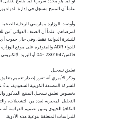
أو كما هو محدد سريرياً كما ينصح بتقليل ال
علمأ أن المنتج مسجل في إدارة الدواء بوز
وأوصت الوزارة ممارسي الرعاية الصحية أخ
لمرضاهم، علماً أن الصنف الدوائي آمن ل
للنشرة الدوائية فقط، وفي حال حدوث أي أع
فاكس2301947 -04 أو البريد الإلكتروني pv @moh.gov.ae.
تعليق تسجيل
للشركة المصنعة الكويتية السعودية، بناء
بخصوص تعليق تسجيل المنتج المذكور والم
التحليل المخبرية لعدد من التشغيلات، وال
التكافؤ الحيوي وتبين تصميم الدراسة أنه 
للدراسات المتعلقة بنوعية هذه الأدوية.