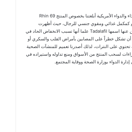
وأردف الدكتور أمين الأميري، أن إدارة الغذاء والدواء الأمريكية أبلغتنا بخصوص المنتج Rhin 69
Extrem الذي يستخدم كمكمل غذائي ومقوي جنسي للرجال، حيث أظهرت
التحاليل احتواءه على مادة دوائية غير معلن عنها اسمها Tadalafil علما أنها تسبب الانخفاض الحاد في
ن تشكل خطراً على المصابين بأمراض القلب والسكري أو
ة تحتوي على النترات، لذلك أصدرنا تعميم للمنشآت الصحية
جراءات لسحب المنتج من الأسواق ومنع تداوله واستيراده في
دارة الدواء بوزارة الصحة ووقاية المجتمع.