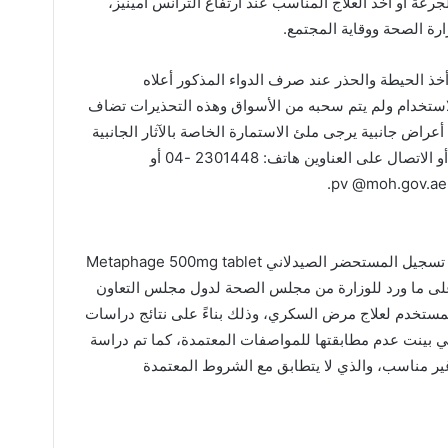
جرعة أو أخذ العلاج المناسب عند ارتفاع الترانس امينيز،
ارة الصحة ووقاية المجتمع.
ذ الحيطة والحذر عند صرف الدواء المذكور أعلاه
لاستخدام ولم يتم سحبه من الأسواق وهذه التحذيرات تضاف
راض جانبية يرجى ملئ الاستمارة الخاصة بالآثار الجانبية
للدواء ADR والمتوفرة على موقع الوزارة أو الاتصال على العناوين هاتف: 2301448 -04 أو
وذكر الأميري أنه تقرر إصدار تعميم بتعليق تسجيل المستحضر الصيدلاني Metaphage 500mg tablet
ً على ما ورد للوزارة من مجلس الصحة لدول مجلس التعاون
ستخدم لعلاج مرض السكري، وذلك بناءً على نتائج دراسات
تي بينت عدم مطابقتها للمواصفات المعتمدة، كما تم دراسة
غير مناسب، والذي لا يتطابق مع الشروط المعتمدة