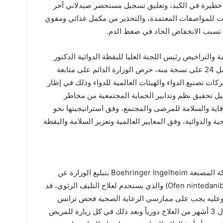
 خطيرة في الكبد، وتعليق تسجيل مستحضر صيدلاني آخر
ات للمواصفات المعتمدة، والتحذير من مكمل غذائي ومقوي
ن تسبب الانخفاض الحاد في ضغط الدم.
والتراخيص رئيس اللجنة العليا لليقظة الدوائية الدكتور
أمين حسين الأميري، في بيان صحافي حصل 24 على نسخة منه، حرص الوزارة الدائم على متابعة
ات تصنيع الدواء والهيئات العالمية للدواء وذلك في إطار
سبيل تحقيق نظم وتدابير الحماية المجتمعية من مخاطر
اية والسلامة للمرضى والمجتمع، وفق استراتيجيتها نحو
ية والدوائية، وفق المعايير العالمية وتعزيز السلامة واليقظة
حيث أشار الدكتور الأميري إلى قيام الشركة المصنعة Boehringer Ingelheim بتبليغ الوزارة عن
إضافة تحذير على المستحضر الصيدلاني (Ofen nintedanib) والذي يستخدم لعلاج التليف الرئوي، قد
وعليه يجب على ممارسي الرعاية الصحية فحص ترانس
امينيز والبيليروبين في بداية العلاج خلال أول 3 أشهر من العلاج دورياً وبعد ذلك في كل زيارة للمريض