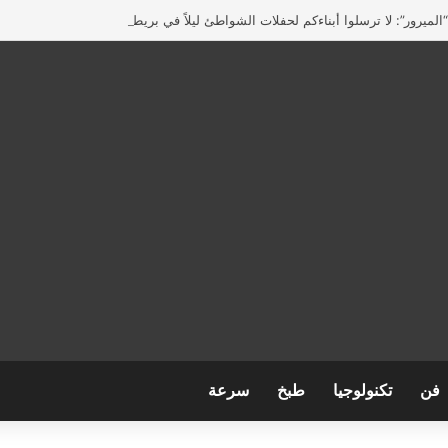
لميرور”: لا ترسلوا أبناءكم لحفلات الشواطئ ليلاً في بريطانيا
فن
تكنولوجيا
طبخ
سرعة