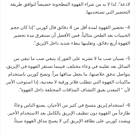
لاذعة”. لذا لا بد من شراء القهوة المطحونة خصيصاً لتوافق طريقة
التحضير التي تستخدمها.
4- تحضير القهوة لمدة أقل من 4 دقائق قال كوربي “إذا كان حجم
الحبيبات بعد الطحن مثالياً، فمن الأفضل أن تستغرق مدة تحضير
القهوة أربع دقائق، وتقليبها ببطء شديد داخل الإبريق”.
5- نسيان صب ما لا تشربه على الفور إذ ينبغي صب ما تبقى من
السائل بعد تقليبه في وعاء مختلف، فبينما تستقر القهوة في الإبريق،
يتواصل تدفق خلاصتها، ما يجعل مذاقها مراً. ونصح كوربي باستخدام
ماكينات القهوة التي تتطلب فلاتر ورقية لا معدنية، إذا استوجب الأمر.
لأن ” المعدن يعيق اكتشاف المذاقات المختلفة داخل القهوة”.
6- استخدام إبريق متسخ في كثير من الأحيان، يصنع الناس وعاءً
طازجاً من القهوة دون تنظيف الإبريق بالكامل بعد الاستخدام الأخير.
ويشدد كوربي على نظافة الإبريق كي لا يصبح مذاق القهوة سيئاً.