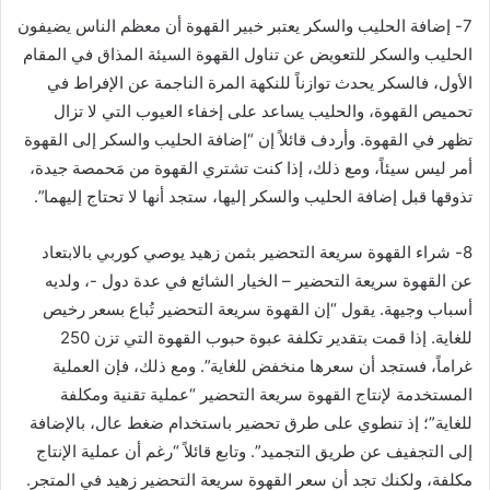
7- إضافة الحليب والسكر يعتبر خبير القهوة أن معظم الناس يضيفون
الحليب والسكر للتعويض عن تناول القهوة السيئة المذاق في المقام
الأول، فالسكر يحدث توازناً للنكهة المرة الناجمة عن الإفراط في
تحميص القهوة، والحليب يساعد على إخفاء العيوب التي لا تزال
تظهر في القهوة. وأردف قائلاً إن “إضافة الحليب والسكر إلى القهوة
أمر ليس سيئاً، ومع ذلك، إذا كنت تشتري القهوة من مَحمصة جيدة،
تذوقها قبل إضافة الحليب والسكر إليها، ستجد أنها لا تحتاج إليهما”.
8- شراء القهوة سريعة التحضير بثمن زهيد يوصي كوربي بالابتعاد
عن القهوة سريعة التحضير – الخيار الشائع في عدة دول -، ولديه
أسباب وجيهة. يقول “إن القهوة سريعة التحضير تُباع بسعر رخيص
للغاية. إذا قمت بتقدير تكلفة عبوة حبوب القهوة التي تزن 250
غراماً، فستجد أن سعرها منخفض للغاية”. ومع ذلك، فإن العملية
المستخدمة لإنتاج القهوة سريعة التحضير “عملية تقنية ومكلفة
للغاية”؛ إذ تنطوي على طرق تحضير باستخدام ضغط عال، بالإضافة
إلى التجفيف عن طريق التجميد”. وتابع قائلاً “رغم أن عملية الإنتاج
مكلفة، ولكنك تجد أن سعر القهوة سريعة التحضير زهيد في المتجر.