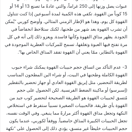
عبوات يصل وزنها إلى 250 غراماً، والتي عادةً ما تصنع 13 أو 14 أو
15 كوباً من القهوة. تكفي هذه الكمية لمدة أسبوعين إذا كنت تتناول
القهوة كل يوم، وهذا هو الإطار الزمني المثالي. وأوضح كوربي “يُمكن
أن تشرب القهوة بعد شهر من طحنها، لكنك ستلاحظ انخفاضاً في
الجودة. يظهر مذاق القهوة وكأنها فاسدة. ويعزو ذلك إلى أنه في كل
مرة تفتح فيها العبوة وتغلقها، تسمح للمركبات العطرية الموجودة في
القهوة بالتطاير، ممّا يعني أن القهوة تفقد المذاق الخاص بها”.
3- عدم التأكد من اتساق حجم حبيبات القهوة يمكنك شراء حبوب
القهوة الكاملة وطحنها في البيت، أو شراء البن المطحون المناسب
لطريقة التحضير، مثل إبريق القهوة العادي أو جهاز تحضير بالتقطير
(إسبرسو) أو ماكينة الضغط الفرنسية. لكن الحصول على حجم
مُتسق لحبيبات القهوة هو الطريقة الصحيحة لتحضير كوب جيد من
القهوة بأي طريقة. فالحبيبات الصغيرة نسبياً ستفرط في استخلاص
النكهة وتجعل مذاق القهوة أكثر مرارةً مما ينبغي. وفي الوقت نفسه،
تجعل الحبيبات الكبيرة المذاق حامضياً. ووفقاً لكوربي، عندما يكون
حجم الحبيبات خليطاً غير متسق، يؤدي ذلك إلى الحصول على “نكهة