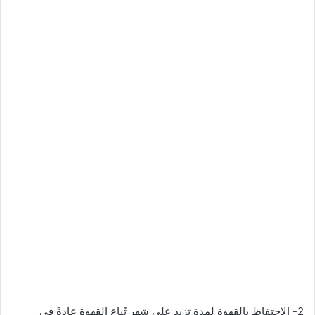
2- الاحتفاظ بالقهوة لمدة تزيد على شهر تُباع القهوة عادةً في