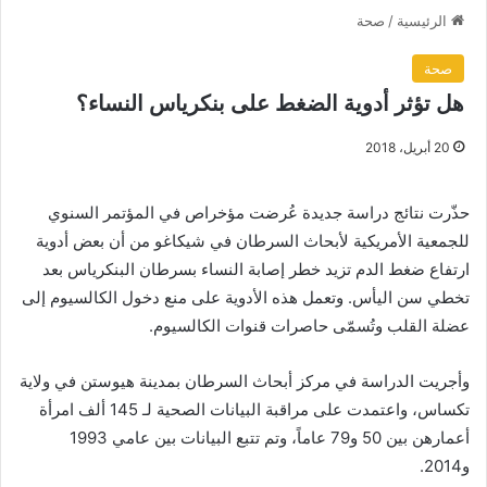
الرئيسية
/
صحة
صحة
هل تؤثر أدوية الضغط على بنكرياس النساء؟
20 أبريل، 2018
حذّرت نتائج دراسة جديدة عُرضت مؤخراص في المؤتمر السنوي
للجمعية الأمريكية لأبحاث السرطان في شيكاغو من أن بعض أدوية
ارتفاع ضغط الدم تزيد خطر إصابة النساء بسرطان البنكرياس بعد
تخطي سن اليأس. وتعمل هذه الأدوية على منع دخول الكالسيوم إلى
عضلة القلب وتُسمّى حاصرات قنوات الكالسيوم.
وأجريت الدراسة في مركز أبحاث السرطان بمدينة هيوستن في ولاية
تكساس، واعتمدت على مراقبة البيانات الصحية لـ 145 ألف امرأة
أعمارهن بين 50 و79 عاماً، وتم تتبع البيانات بين عامي 1993
و2014.