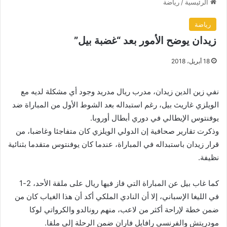
الرئيسية
/
رياضة
رياضة
زيدان يوضح الأمور بعد “غضبة بيل”
18 أبريل، 2018
نفي زين الدين زيدان، مدرب ريال مدريد وجود أي مشكلة لديه مع
الويلزي غاريث بيل، رغم استبداله بعد الشوط الأول من المباراة ضد
يوفنتوس الإيطالي في دوري أبطال أوروبا.
وذكرت تقارير صحافية إن الدولي الويلزي كان متفاجئا وغاضبا، من
قرار زيدان باستبداله في المباراة، عندما كان يوفنتوس متقدما بثنائية
نظيفة.
كما غاب بيل عن المباراة التي فاز فيها ريال على ملقة الأحد، 2-1
في الليغا الإسباني، إلا أن النادي الملكي أكد أن هذا الغياب كان من
ضمن خطة لإراحة أكثر من لاعب، منهم رونالدو والكرواتي لوكا
مودريتش والفرنسي رافايل فاران ضمن الرحلة إلى ملقا.