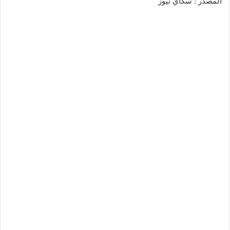
المصدر : سكاي نيوز