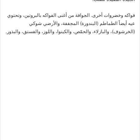
فواكه وخضروات أخرى. الجوافة من أغنى الفواكه بالبروتين، وتحتوي
عيه أيضاً الطماطم (البندورة) المجففة، والأرضي شوكي
(الخرشوف)، والبازلاء، والحمّص، والكينوا، واللوز، والفستق، والبذور.