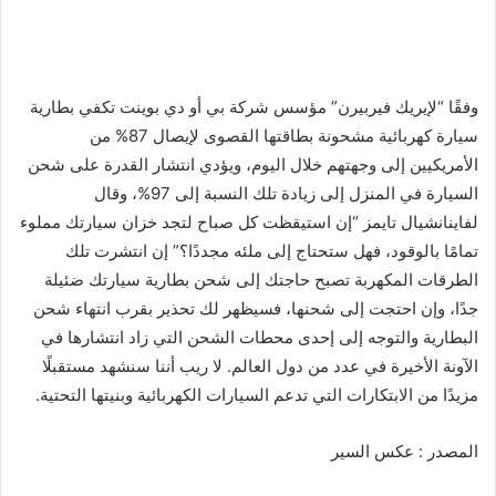
وفقًا “لإيريك فيربيرن” مؤسس شركة بي أو دي بوينت تكفي بطارية
سيارة كهربائية مشحونة بطاقتها القصوى لإيصال 87% من
الأمريكيين إلى وجهتهم خلال اليوم، ويؤدي انتشار القدرة على شحن
السيارة في المنزل إلى زيادة تلك النسبة إلى 97%، وقال
لفاينانشيال تايمز “إن استيقظت كل صباح لتجد خزان سيارتك مملوء
تمامًا بالوقود، فهل ستحتاج إلى ملئه مجددًا؟” إن انتشرت تلك
الطرقات المكهربة تصبح حاجتك إلى شحن بطارية سيارتك ضئيلة
جدًا، وإن احتجت إلى شحنها، فسيظهر لك تحذير بقرب انتهاء شحن
البطارية والتوجه إلى إحدى محطات الشحن التي زاد انتشارها في
الآونة الأخيرة في عدد من دول العالم. لا ريب أننا سنشهد مستقبلًا
مزيدًا من الابتكارات التي تدعم السيارات الكهربائية وبنيتها التحتية.
المصدر : عكس السير