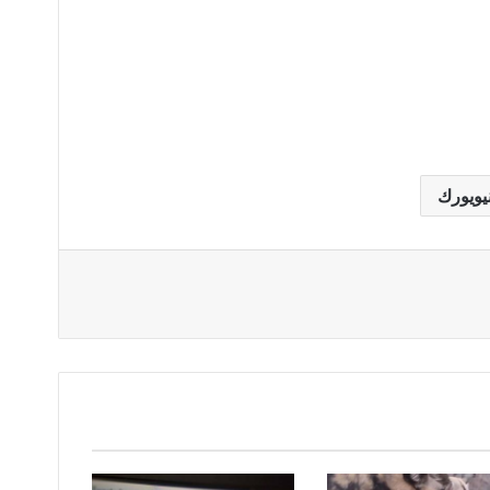
يويورك