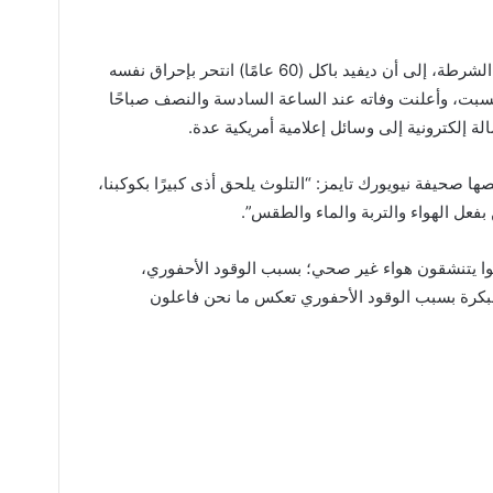
وأشارت صحيفة “نيويورك تايمز”، نقلًا عن الشرطة، إلى أن ديفيد باكل (60 عامًا) انتحر بإحراق نفسه
بت، وأعلنت وفاته عند الساعة السادسة والنصف صباحًا
 صحيفة نيويورك تايمز: “التلوث يلحق أذى كبيرًا بكوكبنا،
فعل الهواء والتربة والماء والطقس”.
وا يتنشقون هواء غير صحي؛ بسبب الوقود الأحفوري،
مبكرة بسبب الوقود الأحفوري تعكس ما نحن فاعلون