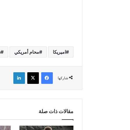
اميريكا
محام أمريكي
ن
فيسبوك
X
لينكدإن
شاركها
مقالات ذات صلة