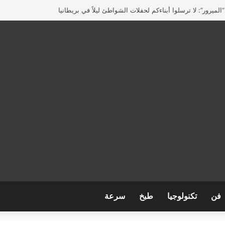
لميرور”: لا ترسلوا أبناءكم لحفلات الشواطئ ليلاً في بريطانيا
فن
تكنولوجيا
طبخ
سرعة