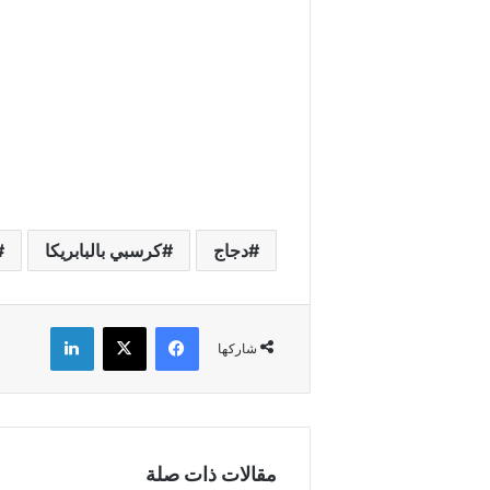
دجاج
كرسبي بالبابريكا
فيسبوك
X
لينكدإن
شاركها
مقالات ذات صلة