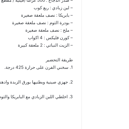
– صدر الدجاج : 500 غراماً (فيليه / مقطع بالطول)
– لبن زبادي : ربع كوب
– بابريكا : نصف ملعقة صغيرة
– بودرة الثوم : نصف ملعقة صغيرة
– ملح : نصف ملعقة صغيرة
– كورن فليكس : 4 اكواب
– الزيت النباتي : 2 ملعقة كبيرة
طريقة التحضير
1. سخني الفرن على حرارة 425 درجة.
2. جهزي صينية وبطنيها بورق الزبدة وادهنيها بالزيت.
3. اخلطي اللبن الزبادي مع البابريكا والثوم البودرة والملح في وعاء.