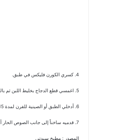
4. كسري الكورن فليكس في طبق.
5. اغمسي قطع الدجاج بخليط اللبن ثم بالكورن فليكس وضعيه في طبق الفرن.
6. أدخلي الطبق أو الصينية للفرن لمدة 15 دقيقة حتى ينضج الدجاج ويتحمر.
7. قدميه ساخناً إلى جانب الصوص الحار أو صلصة الرانش.
المصدر : مطبخ سيدتي