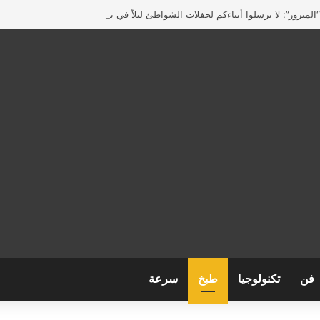
لميرور”: لا ترسلوا أبناءكم لحفلات الشواطئ ليلاً في بريطانيا
فن
تكنولوجيا
طبخ
سرعة