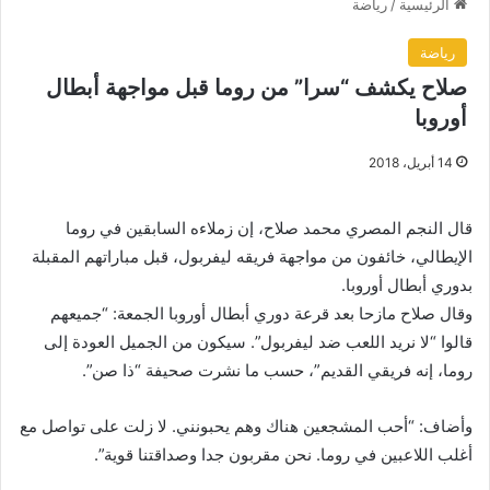
الرئيسية
/
رياضة
رياضة
صلاح يكشف “سرا” من روما قبل مواجهة أبطال
أوروبا
14 أبريل، 2018
قال النجم المصري محمد صلاح، إن زملاءه السابقين في روما
الإيطالي، خائفون من مواجهة فريقه ليفربول، قبل مباراتهم المقبلة
بدوري أبطال أوروبا.
وقال صلاح مازحا بعد قرعة دوري أبطال أوروبا الجمعة: “جميعهم
قالوا “لا نريد اللعب ضد ليفربول”. سيكون من الجميل العودة إلى
روما، إنه فريقي القديم”، حسب ما نشرت صحيفة “ذا صن”.
وأضاف: “أحب المشجعين هناك وهم يحبونني. لا زلت على تواصل مع
أغلب اللاعبين في روما. نحن مقربون جدا وصداقتنا قوية”.