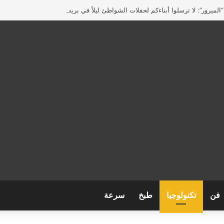
لميرور”: لا ترسلوا أبناءكم لحفلات الشواطئ ليلاً في بريطانيا
فن
تكنولوجيا
طبخ
سرعة