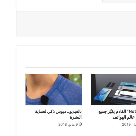
“Note-10” القادم يغيّر جميع
بالفيديو.. دبوس ذكي لحماية
عالم الهواتف!
البشرة
9 مايو، 2018