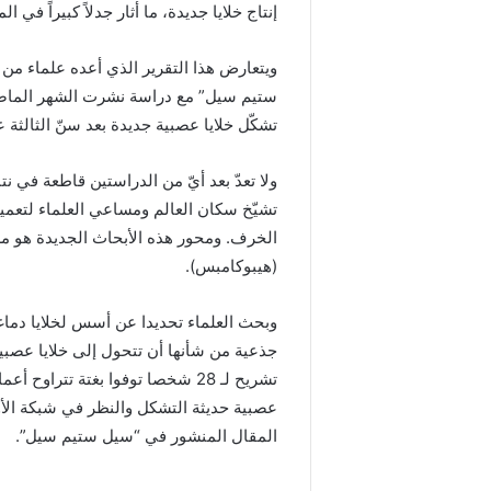
إنتاج خلايا جديدة، ما أثار جدلاً كبيراً في
ويتعارض هذا التقرير الذي أعده علماء من
ستيم سيل” مع دراسة نشرت الشهر الماضي
تشكّل خلايا عصبية جديدة بعد سنّ الثالثة 
ولا تعدّ بعد أيّ من الدراستين قاطعة في ن
تشيّخ سكان العالم ومساعي العلماء لتعميق
الخرف. ومحور هذه الأبحاث الجديدة هو مرك
(هيبوكامبس).
وبحث العلماء تحديدا عن أسس لخلايا دماغية 
جذعية من شأنها أن تتحول إلى خلايا عصبي
تشريح لـ 28 شخصا توفوا بغتة تتر
عصبية حديثة التشكل والنظر في شبكة الأوع
المقال المنشور في “سيل ستيم سيل”.