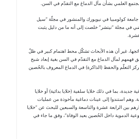
 المجتمع العلمي بشأن مآل الدماغ مع التقدّم في السن.
 جامعة كولومبيا في نيويورك والمنشور في مجلّة “سيل
 في مجلة “نيتشر” خلصت إلى أنه ما من دليل يثبت
عشرة.
تائجها، غير أن هذه الأبحاث تشكّل محط اهتمام كبير في ظلّ
 فهمهم لمآل الدماغ مع التقدّم في السن بغية إبعاد شبح
ز التعلّم والحفظ (الذاكرة) في الدماغ المعروف بالحُصين
جديدة، بما في ذلك خلايا سلفية (خلايا بدائية) أو خلايا
ة. وهم استندوا إلى عينات دماغية مأخوذة من عمليات
اوح أعمارهم بين الرابعة عشرة والتاسعة والسبعين للبحث عن “خلايا
ية الدموية داخل الحُصين بعيد الوفاة”، وفق ما جاء في