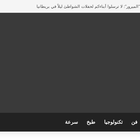
لميرور”: لا ترسلوا أبناءكم لحفلات الشواطئ ليلاً في بريطانيا
فن
تكنولوجيا
طبخ
سرعة