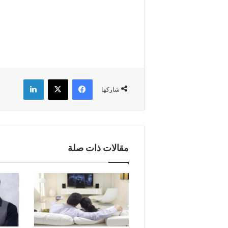
فيسبوك
X
لينكدإن
شاركها
مقالات ذات صلة