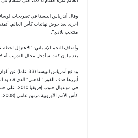
العالم لكرة القدم 2018، التي ستقام في روسيا خلال الفترة (14 يونيو و15 يوليو المقبلين).
وقال أندرياس انييستا في تصريحات لوسائل 
أخرى بعد خوض نهائيات كأس العالم. أتمنى 
منتخب بلادي”.
وأضاف النجم الإسباني: “الاعتزال لحظة لا 
بعد ما إن كنت سأدخل مجال التدريب أم لا”
أبرزها هدف الفوز “الذهبي” الذي قاد به ال
في مونديال جن
كأس الأمم الأوروبية مرتين عامي (2008، و2012).