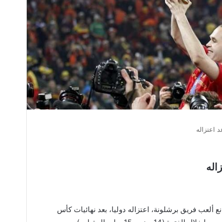
د اعتزاله
اله
ع ألعب فريق برشلونة، اعتزاله دوليا، بعد نهائيات كأس