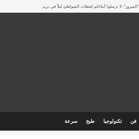
لميرور”: لا ترسلوا أبناءكم لحفلات الشواطئ ليلاً في بريطانيا
فن
تكنولوجيا
طبخ
سرعة