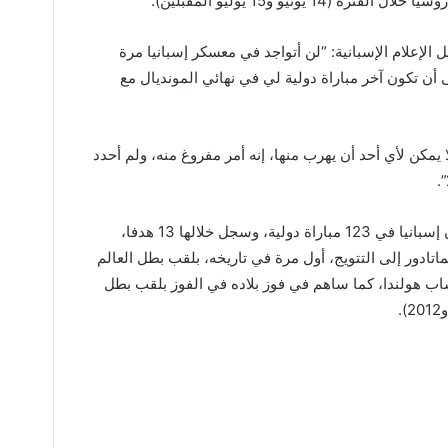
الإعلام الإسبانية: “لن أتواجد في معسكر إسبانيا مرة
أن تكون آخر مباراة دولية لي في نهائي المونديال مع
يمكن لأي أحد أن يهرب منها، إنه أمر مفروغ منه، ولم أحدد
.
ودافع أندرياس إنييستا (33 عاما) عن ألوان إسبانيا في 123 مباراة دولية، وسجل خلالها 13 هدفا،
ماتادور إلى التتويج، أول مرة في تاريخه، بلقب بطل العالم
وب إفريقيا 2010، على حساب هولندا، كما ساهم في فوز بلاده في الفوز بلقب بطل