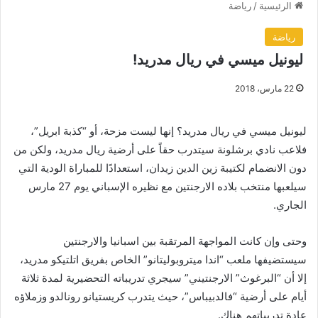
الرئيسية
/
رياضة
رياضة
ليونيل ميسي في ريال مدريد!
22 مارس، 2018
ليونيل ميسي في ريال مدريد؟ إنها ليست مزحة، أو “كذبة ابريل”،
فلاعب نادي برشلونة سيتدرب حقاً على أرضية ريال مدريد، ولكن من
دون الانضمام لكتيبة زين الدين زيدان، استعدادًا للمباراة الودية التي
سيلعبها منتخب بلاده الارجنتين مع نظيره الإسباني يوم 27 مارس
الجاري.
وحتى وإن كانت المواجهة المرتقبة بين اسبانيا والارجنتين
سيستضيفها ملعب “اندا ميتروبوليتانو” الخاص بفريق اتلتيكو مدريد،
إلا أن “البرغوث” الارجنتيني” سيجري تدريباته التحضيرية لمدة ثلاثة
أيام على أرضية “فالدبيباس”، حيث يتدرب كريستيانو رونالدو وزملاؤه
عادة تدريباتهم هناك.