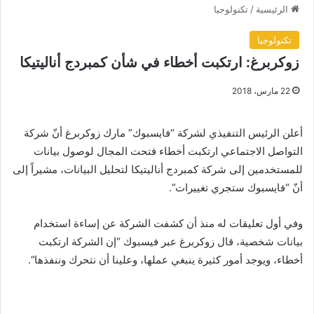
الرئيسية
/
تكنولوجيا
تكنولوجيا
زوكربرغ: ارتكبت أخطاء في شأن كمبردج أناليتيكا
22 مارس، 2018
أعلن الرئيس التنفيذي لشركة “فايسبوك” مارك زوكربرغ أنّ شركة
التواصل الاجتماعي ارتكبت أخطاء فتحت المجال لوصول بيانات
للمستخدمين إلى شركة كمبردج أناليتيكا لتحليل البيانات، مشيراً إلى
أنّ “فايسبوك ستجري تغييرات”.
وفي أول تعليقات له منذ أن كشفت الشركة عن إساءة استخدام
بيانات شخصية، قال زوكربرغ عبر فيسبوك “إن الشركة ارتكبت
أخطاء، ويوجد أمور كثيرة ينبغي عملها، وعلينا أن نتحرك وننفذها”.