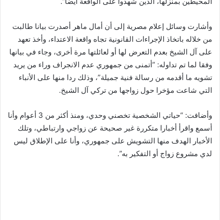
المحيطين بمنزلها، الذين شهدوا على الواقعة أيضا”.
وأشارت وسائل إعلام مصرية إلى أن أمال ماهر أصدرت بيانا طالبت
من خلاله باتخاذ الإجراءات القانونية تجاه واقعة الاعتداء، وأخذ تعهد
على آل الشيخ بعدم التعرض لها أو لعائلتها مرة أخرى، وجاء في بيانها
وفقا لما تم تداوله: “أتمنى من جمهوري عدم الانجراف وراء من يريد
تشويه ما أقدمه من رسالة فنية جميلة”، وذلك ردا منها على الأنباء
التي شاعت مؤخرا حول زواجها من تركي آل الشيخ.
وأضافت: “حياتي الشخصية تخصني وحدي، ومنذ أكثر من 3 أعوام وأنا
أسمع واقرأ أخبارا متكررة غير صحيحة عن زواجي وارتباطي، وتلك
الأخبار الهدف منها التشويش على جمهوري، وأنا على الإطلاق ليس
لدي مشروع زواج أو التفكير به”.